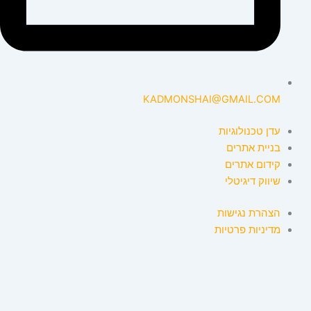
KADMONSHAI@GMAIL.COM
עדן טכנולוגיות
בניית אתרים
קידום אתרים
שיווק דיגיטלי
הצהרת נגישות
מדיניות פרטיות
אנו משתמשים בעוגיות (Cookies) לצורך ניווט יעיל באתר ולמימוש
פונקציות מסוימות. העוגיות נשמרות בדפדפן שלך והן חיוניות להפעלת
הפונקציות הבסיסיות של האתר. בנוסף, אנו משתמשים בעוגיות צד שלישי