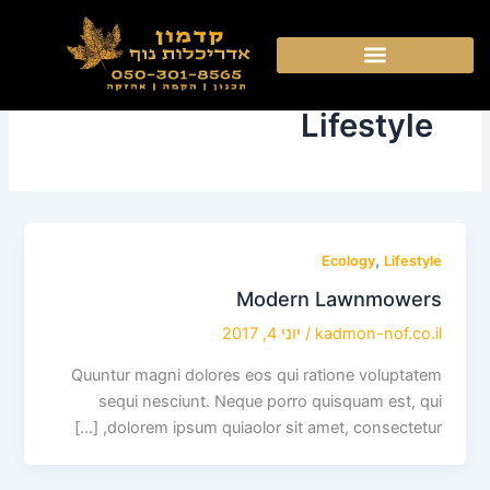
ילוג
תוכן
Lifestyle
,
Ecology
Lifestyle
Modern Lawnmowers
kadmon-nof.co.il
/
יוני 4, 2017
Quuntur magni dolores eos qui ratione voluptatem
sequi nesciunt. Neque porro quisquam est, qui
dolorem ipsum quiaolor sit amet, consectetur, […]