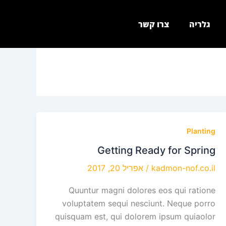
גלריה
צרו קשר
Planting
Getting Ready for Spring
kadmon-nof.co.il
/
אפריל 20, 2017
Quuntur magni dolores eos qui ratione
voluptatem sequi nesciunt. Neque porro
quisquam est, qui dolorem ipsum quiaolor