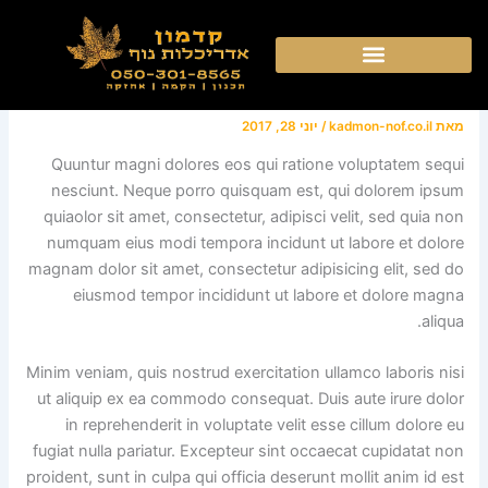
ילוג
Planting a DIY Vertical
תוכן
Garden
מאת
kadmon-nof.co.il
/
יוני 28, 2017
Quuntur magni dolores eos qui ratione voluptatem sequi
nesciunt. Neque porro quisquam est, qui dolorem ipsum
quiaolor sit amet, consectetur, adipisci velit, sed quia non
numquam eius modi tempora incidunt ut labore et dolore
magnam dolor sit amet, consectetur adipisicing elit, sed do
eiusmod tempor incididunt ut labore et dolore magna
aliqua.
Minim veniam, quis nostrud exercitation ullamco laboris nisi
ut aliquip ex ea commodo consequat. Duis aute irure dolor
in reprehenderit in voluptate velit esse cillum dolore eu
fugiat nulla pariatur. Excepteur sint occaecat cupidatat non
proident, sunt in culpa qui officia deserunt mollit anim id est